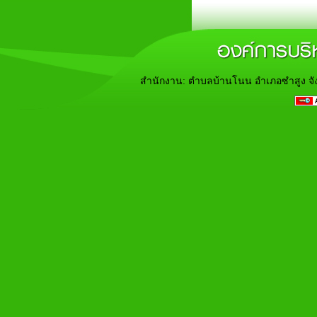
สำนักงาน: ตำบลบ้านโนน อำเภอซำสูง จั