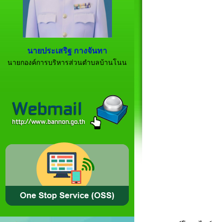
นายประเสริฐ กางจันทา
นายกองค์การบริหารส่วนตำบลบ้านโนน