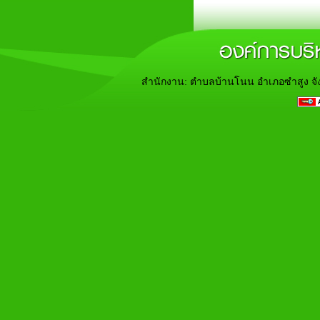
สำนักงาน: ตำบลบ้านโนน อำเภอซำสูง จั