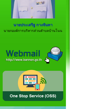
นายประเสริฐ กางจันทา
นายกองค์การบริหารส่วนตำบลบ้านโนน