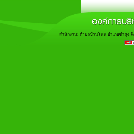
สำนักงาน: ตำบลบ้านโนน อำเภอซำสูง จั