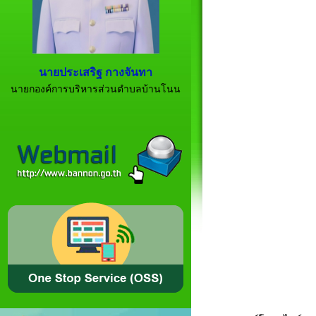
นายประเสริฐ กางจันทา
นายกองค์การบริหารส่วนตำบลบ้านโนน